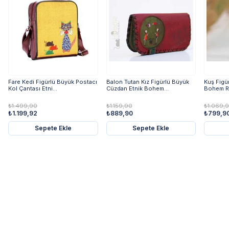
Fare Kedi Figürlü Büyük Postacı
Balon Tutan Kız Figürlü Büyük
Kuş Figü
Kol Çantası Etni...
Cüzdan Etnik Bohem...
Bohem Re
₺1.499,90
₺1.159,90
₺1.069,
₺1.199,92
₺889,90
₺799,9
Sepete Ekle
Sepete Ekle