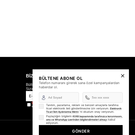
BİZDEN HABERLER
BÜLTENE ABONE OL
Telefon numaranı girerek sana özel kampanyalardan
Bültenimize Üye Olun ! Tüm İndirim ve Fırsatlardan İlk
haberdar ol.
Sizin Haberiniz Olsun !
Gönder
Üyelik koşullarını
ve
kişisel verilerimin
korunmasını kabul
Tanıtım, pazarlama, reklam ve benzeri amaçlarla tarafıma
ediyorum.
ticari elektronik ileti gönderilmesine izin veriyorum.
Elektronik
'ni okudum onay veriyorum.
Ticari İleti Aydınlatma Metni
Paylaştığım bilgilerin
KVKK kapsamında tarafınızca korunmasını,
kabul
sms ve WhatsApp üzerinden bilgilendirmeleri almayı
ediyorum.
GÖNDER
© 2026
hoodiemouse.com
- Tüm Hakları Saklıdır.