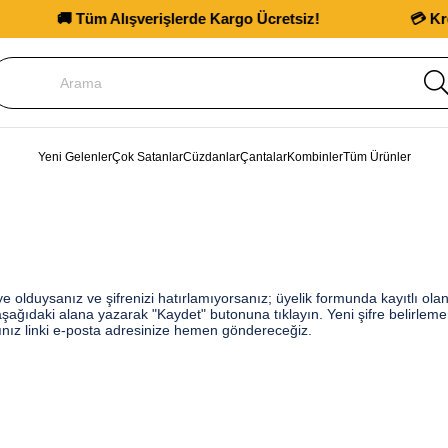
🚚 Tüm Alışverişlerde Kargo Ücretsiz!
💳 Kredi
Yeni Gelenler
Çok Satanlar
Cüzdanlar
Çantalar
Kombinler
Tüm Ürünler
e olduysanız ve şifrenizi hatırlamıyorsanız; üyelik formunda kayıtlı ola
aşağıdaki alana yazarak "Kaydet" butonuna tıklayın. Yeni şifre belirlemen
ınız linki e-posta adresinize hemen göndereceğiz.