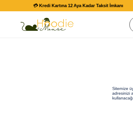
💳 Kredi Kartına 12 Aya Kadar Taksit İmkanı
Sitemize üy
adresinizi 
kullanacağ