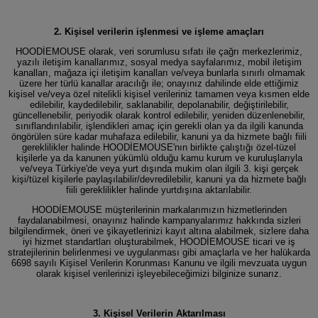
2. Kişisel verilerin işlenmesi ve işleme amaçları
HOODİEMOUSE olarak, veri sorumlusu sıfatı ile çağrı merkezlerimiz,
yazılı iletişim kanallarımız, sosyal medya sayfalarımız, mobil iletişim
kanalları, mağaza içi iletişim kanalları ve/veya bunlarla sınırlı olmamak
üzere her türlü kanallar aracılığı ile; onayınız dahilinde elde ettiğimiz
kişisel ve/veya özel nitelikli kişisel verileriniz tamamen veya kısmen elde
edilebilir, kaydedilebilir, saklanabilir, depolanabilir, değiştirilebilir,
güncellenebilir, periyodik olarak kontrol edilebilir, yeniden düzenlenebilir,
sınıflandırılabilir, işlendikleri amaç için gerekli olan ya da ilgili kanunda
öngörülen süre kadar muhafaza edilebilir, kanuni ya da hizmete bağlı fiili
gereklilikler halinde HOODİEMOUSE'nın birlikte çalıştığı özel-tüzel
kişilerle ya da kanunen yükümlü olduğu kamu kurum ve kuruluşlarıyla
ve/veya Türkiye'de veya yurt dışında mukim olan ilgili 3. kişi gerçek
kişi/tüzel kişilerle paylaşılabilir/devredilebilir, kanuni ya da hizmete bağlı
fiili gereklilikler halinde yurtdışına aktarılabilir.
HOODİEMOUSE müşterilerinin markalarımızın hizmetlerinden
faydalanabilmesi, onayınız halinde kampanyalarımız hakkında sizleri
bilgilendirmek, öneri ve şikayetlerinizi kayıt altına alabilmek, sizlere daha
iyi hizmet standartları oluşturabilmek, HOODİEMOUSE ticari ve iş
stratejilerinin belirlenmesi ve uygulanması gibi amaçlarla ve her halükarda
6698 sayılı Kişisel Verilerin Korunması Kanunu ve ilgili mevzuata uygun
olarak kişisel verilerinizi işleyebileceğimizi bilginize sunarız.
3. Kişisel Verilerin Aktarılması