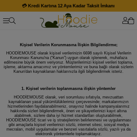
💳 Kredi Kartına 12 Aya Kadar Taksit İmkanı
🚚
Kişisel Verilerin Korunmasına İlişkin Bilgilendirme;
HOODİEMOUSE olarak kişisel verilerinizin 6698 sayılı Kişisel Verilerin
Korunması Kanunu'na (“Kanun”) uygun olarak işlenerek, muhafaza
edilmesine büyük önem veriyoruz. Müşterilerimizi kişisel verileri toplama,
işleme, aktarma amacımız ve yöntemlerimiz ve buna bağlı olarak sizlerin
Kanun'dan kaynaklanan haklarınızla ilgili bilgilendirmek isteriz.
1. Kişisel verilerin toplanmasına ilişkin yöntemler
HOODİEMOUSE olarak, veri sorumlusu sıfatıyla, mevzuattan
kaynaklanan yasal yükümlülüklerimiz çerçevesinde; markalarımızın
hizmetlerinden faydalanabilmeniz, onayınız halinde kampanyalarımız
hakkında sizleri bilgilendirmek, öneri ve şikayetlerinizi kayıt altına
alabilmek, sizlere daha iyi hizmet standartları oluşturabilmek,
HOODİEMOUSE ticari ve iş stratejilerinin belirlenmesi ve uygulanması
gibi amaçlarla kişisel verilerinizi sözlü, internet sitesi, sosyal medya
mecraları, mobil uygulamalar ve benzeri vasıtalarla sözlü, yazılı ya da
elektronik yöntemlerle toplamaktayız.