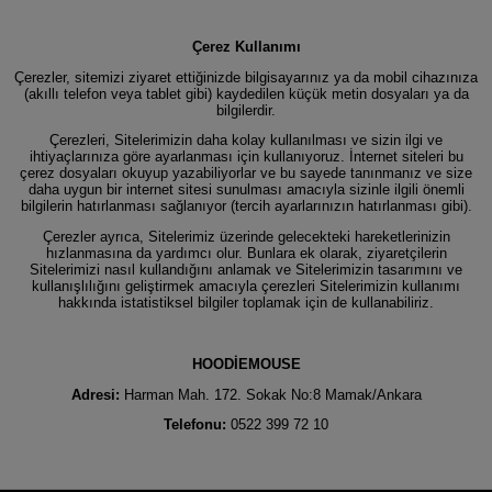
Çerez Kullanımı
Çerezler, sitemizi ziyaret ettiğinizde bilgisayarınız ya da mobil cihazınıza
(akıllı telefon veya tablet gibi) kaydedilen küçük metin dosyaları ya da
bilgilerdir.
Çerezleri, Sitelerimizin daha kolay kullanılması ve sizin ilgi ve
ihtiyaçlarınıza göre ayarlanması için kullanıyoruz. İnternet siteleri bu
çerez dosyaları okuyup yazabiliyorlar ve bu sayede tanınmanız ve size
daha uygun bir internet sitesi sunulması amacıyla sizinle ilgili önemli
bilgilerin hatırlanması sağlanıyor (tercih ayarlarınızın hatırlanması gibi).
Çerezler ayrıca, Sitelerimiz üzerinde gelecekteki hareketlerinizin
hızlanmasına da yardımcı olur. Bunlara ek olarak, ziyaretçilerin
Sitelerimizi nasıl kullandığını anlamak ve Sitelerimizin tasarımını ve
kullanışlılığını geliştirmek amacıyla çerezleri Sitelerimizin kullanımı
hakkında istatistiksel bilgiler toplamak için de kullanabiliriz.
HOODİEMOUSE
Adresi:
Harman Mah. 172. Sokak No:8 Mamak/Ankara
Telefonu:
0522 399 72 10