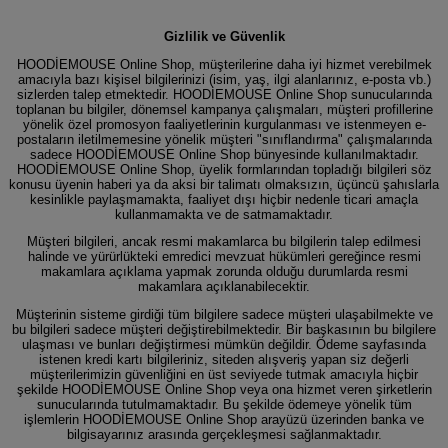
Gizlilik ve Güvenlik
HOODİEMOUSE Online Shop, müşterilerine daha iyi hizmet verebilmek
amacıyla bazı kişisel bilgilerinizi (isim, yaş, ilgi alanlarınız, e-posta vb.)
sizlerden talep etmektedir. HOODİEMOUSE Online Shop sunucularında
toplanan bu bilgiler, dönemsel kampanya çalışmaları, müşteri profillerine
yönelik özel promosyon faaliyetlerinin kurgulanması ve istenmeyen e-
postaların iletilmemesine yönelik müşteri "sınıflandırma" çalışmalarında
sadece HOODİEMOUSE Online Shop bünyesinde kullanılmaktadır.
HOODİEMOUSE Online Shop, üyelik formlarından topladığı bilgileri söz
konusu üyenin haberi ya da aksi bir talimatı olmaksızın, üçüncü şahıslarla
kesinlikle paylaşmamakta, faaliyet dışı hiçbir nedenle ticari amaçla
kullanmamakta ve de satmamaktadır.
Müşteri bilgileri, ancak resmi makamlarca bu bilgilerin talep edilmesi
halinde ve yürürlükteki emredici mevzuat hükümleri gereğince resmi
makamlara açıklama yapmak zorunda olduğu durumlarda resmi
makamlara açıklanabilecektir.
Müşterinin sisteme girdiği tüm bilgilere sadece müşteri ulaşabilmekte ve
bu bilgileri sadece müşteri değiştirebilmektedir. Bir başkasının bu bilgilere
ulaşması ve bunları değiştirmesi mümkün değildir. Ödeme sayfasında
istenen kredi kartı bilgileriniz, siteden alışveriş yapan siz değerli
müşterilerimizin güvenliğini en üst seviyede tutmak amacıyla hiçbir
şekilde HOODİEMOUSE Online Shop veya ona hizmet veren şirketlerin
sunucularında tutulmamaktadır. Bu şekilde ödemeye yönelik tüm
işlemlerin HOODİEMOUSE Online Shop arayüzü üzerinden banka ve
bilgisayarınız arasında gerçekleşmesi sağlanmaktadır.