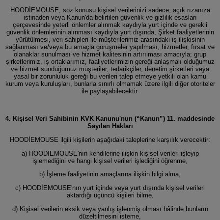
HOODİEMOUSE, söz konusu kişisel verilerinizi sadece; açık rızanıza
istinaden veya Kanun'da belirtilen güvenlik ve gizlilik esasları
çerçevesinde yeterli önlemler alınmak kaydıyla yurt içinde ve gerekli
güvenlik önlemlerinin alınması kaydıyla yurt dışında, Şirket faaliyetlerinin
yürütülmesi, veri sahipleri ile müşterilerimiz arasındaki iş ilişkisinin
sağlanması ve/veya bu amaçla görüşmeler yapılması, hizmetler, fırsat ve
olanaklar sunulması ve hizmet kalitesinin artırılması amacıyla; grup
şirketlerimiz, iş ortaklarımız, faaliyetlerimizin gereği anlaşmalı olduğumuz
ve hizmet sunduğumuz müşteriler, tedarikçiler, denetim şirketleri veya
yasal bir zorunluluk gereği bu verileri talep etmeye yetkili olan kamu
kurum veya kuruluşları, bunlarla sınırlı olmamak üzere ilgili diğer otoriteler
ile paylaşabilecektir.
4. Kişisel Veri Sahibinin KVK Kanunu'nun (“Kanun”) 11. maddesinde
Sayılan Hakları
HOODİEMOUSE ilgili kişilerin aşağıdaki taleplerine karşılık verecektir:
a) HOODİEMOUSE'nın kendilerine ilişkin kişisel verileri işleyip
işlemediğini ve hangi kişisel verileri işlediğini öğrenme,
b) İşleme faaliyetinin amaçlarına ilişkin bilgi alma,
c) HOODİEMOUSE'nın yurt içinde veya yurt dışında kişisel verileri
aktardığı üçüncü kişileri bilme,
d) Kişisel verilerin eksik veya yanlış işlenmiş olması hâlinde bunların
düzeltilmesini isteme,