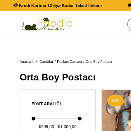
💳 Kredi Kartına 12 Aya Kadar Taksit İmkanı
🚚 Tüm
Anasayfa
Çantalar
Postacı Çantası
Orta Boy Postacı
Orta Boy Postacı
%20
FIYAT ARALIĞI
₺999,00 - ₺1.000,00