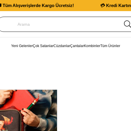
 Alışverişlerde Kargo Ücretsiz!
💳 Kredi Kartına 12
Yeni Gelenler
Çok Satanlar
Cüzdanlar
Çantalar
Kombinler
Tüm Ürünler
ÜCRETSIZ
KARGO