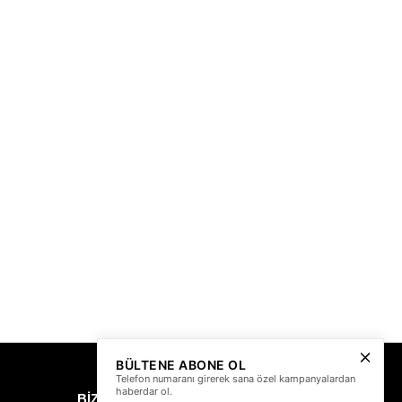
BÜLTENE ABONE OL
Telefon numaranı girerek sana özel kampanyalardan
haberdar ol.
BİZDEN HABERLER