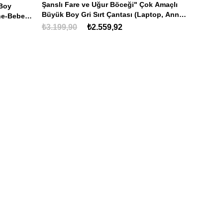
Şanslı Fare ve Uğur Böceği" Çok Amaçlı
 Boy
Büyük Boy Gri Sırt Çantası (Laptop, Anne-
ne-Bebek,
Bebek, Okul)
₺3.199,90
₺2.559,92