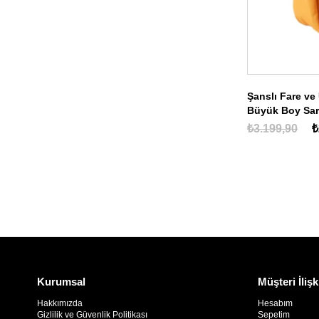
Şanslı Fare ve
Büyük Boy Sarı
Bebek, Okul)
₺3.199,90
₺
Kurumsal
Müşteri İlişk
Hakkımızda
Hesabım
Gizlilik ve Güvenlik Politikası
Sepetim