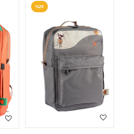
ETSIZ
ÜCRETSIZ
%20
RGO
KARGO