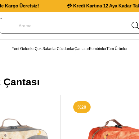
tsiz!
💳 Kredi Kartına 12 Aya Kadar Taksit İmkanı
Yeni Gelenler
Çok Satanlar
Cüzdanlar
Çantalar
Kombinler
Tüm Ürünler
ı
t Çantası
ÜCRETSIZ
ÜCR
%20
KARGO
KA