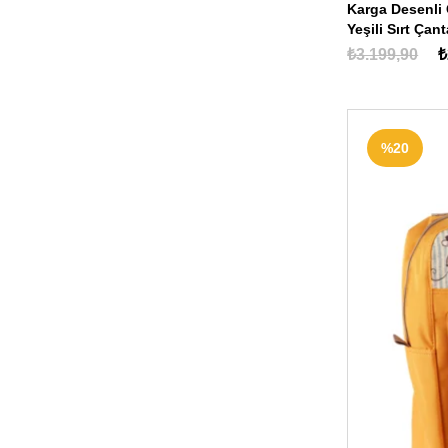
Karga Desenli
Yeşili Sırt Ça
Okul)
₺3.199,90
₺
%20