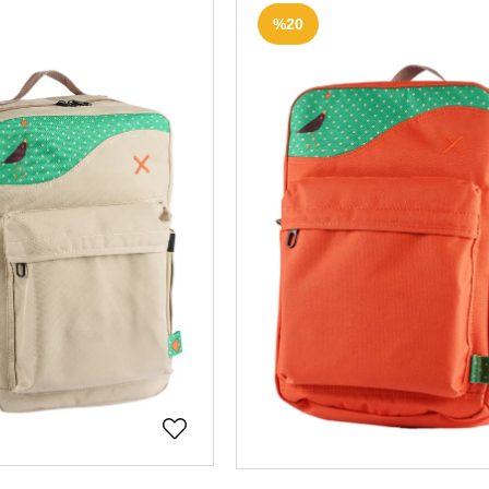
ÜCRETSIZ
ÜCR
%20
KARGO
KA