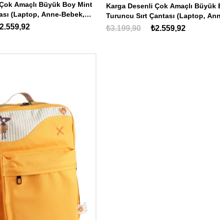
 Çok Amaçlı Büyük Boy Mint
Karga Desenli Çok Amaçlı Büyük
ntası (Laptop, Anne-Bebek,
Turuncu Sırt Çantası (Laptop, An
Okul)
2.559,92
₺3.199,90
₺2.559,92
ÜCRETSIZ
KARGO