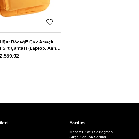
 Uğur Böceği" Çok Amaçlı
 Sırt Çantası (Laptop, Anne-
2.559,92
ileri
Yardım
Mesafeli Satış Sözleşmesi
Sıkça Sorulan Sorular