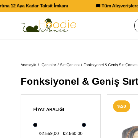
Kadar Taksit İmkanı
🚚 Tüm Alışverişlerde Kargo Ücre
Anasayfa
Çantalar
Sırt Çantası
Fonksiyonel & Geniş Sırt Çantas
Fonksiyonel & Geniş Sır
%20
FIYAT ARALIĞI
₺2.559,00 - ₺2.560,00