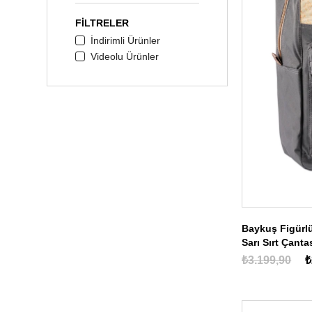
FILTRELER
İndirimli Ürünler
Videolu Ürünler
Baykuş Figürl
Sarı Sırt Çant
Seyahat) Füm
₺3.199,90
₺