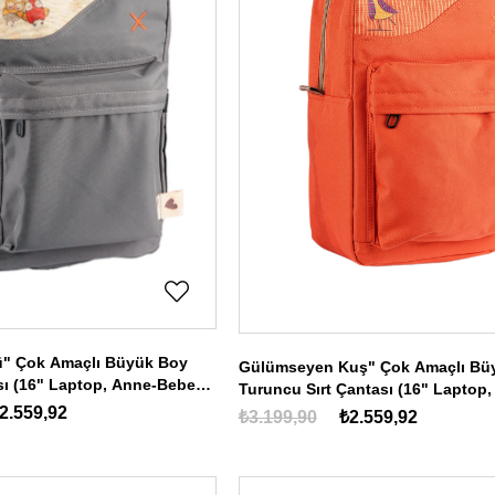
ü" Çok Amaçlı Büyük Boy
Gülümseyen Kuş" Çok Amaçlı Bü
ası (16" Laptop, Anne-Bebek,
Turuncu Sırt Çantası (16" Laptop,
e
Bebek, Seyahat)
2.559,92
₺3.199,90
₺2.559,92