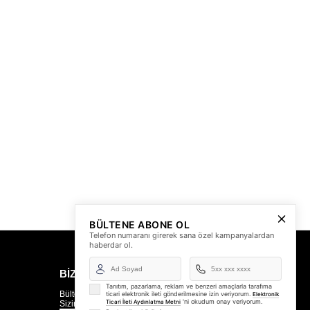
BÜLTENE ABONE OL
Telefon numaranı girerek sana özel kampanyalardan
haberdar ol.
BİZDEN HABERLER
Tanıtım, pazarlama, reklam ve benzeri amaçlarla tarafıma
Bültenimize Üye Olun ! Tüm İndirim ve Fırsatlardan İlk
ticari elektronik ileti gönderilmesine izin veriyorum.
Elektronik
'ni okudum onay veriyorum.
Ticari İleti Aydınlatma Metni
Sizin Haberiniz Olsun !