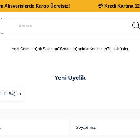
şverişlerde Kargo Ücretsiz!
💳 Kredi Kartına 12 Aya 
Yeni Gelenler
Çok Satanlar
Cüzdanlar
Çantalar
Kombinler
Tüm Ürünler
Yeni Üyelik
e İle Bağlan
z
Soyadınız