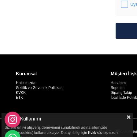
Üye
Kurumsal
Müşteri İlişk
Hakkımızda
Hesabım
Gizlilik ve Güvenlik Politikası
Sepetim
KVKK
Sipariş Takip
ETK
İptal İade Politi
Çerez Kullanımı
Sizlere en iyi alışveriş deneyimini sunabilmek adına sitemizde
çerezler(cookies) kullanmaktayız. Detaylı bilgi için
Kvkk
sözleşmesini