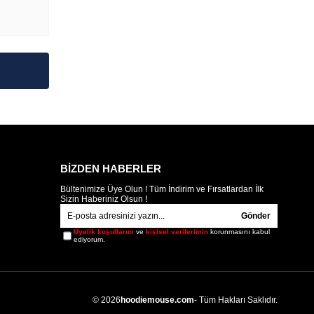
BİZDEN HABERLER
Bültenimize Üye Olun ! Tüm İndirim ve Fırsatlardan İlk
Sizin Haberiniz Olsun !
Gönder
Üyelik koşullarını
ve
kişisel verilerimin
korunmasını kabul
ediyorum.
© 2026
hoodiemouse.com
- Tüm Hakları Saklıdır.