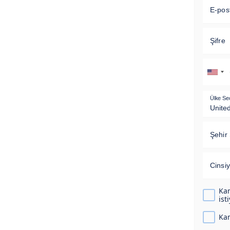
E-pos
Şifre
Ülke Se
Şehir 
Cinsiy
Kam
ist
Kam