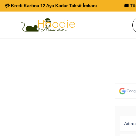
 Kredi Kartına 12 Aya Kadar Taksit İmkanı
🚚 Tüm Alı
Googl
Adını